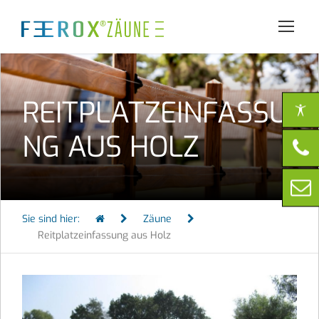
REITPLATZEINFASSU
NG AUS HOLZ
Sie sind hier:
Zäune
Reitplatzeinfassung aus Holz