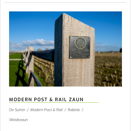
MODERN POST & RAIL ZAUN
De Sutter
/
Modern Post & Rail
/
Robinie
/
Weidezaun